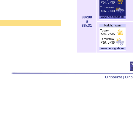
88x88
и
88x31
О проекте
|
О пр