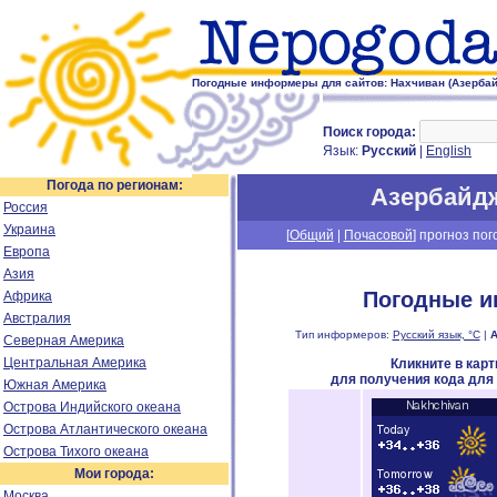
Погодные информеры для сайтов: Нахчиван (Азерба
Поиск города:
Язык:
Русский
|
English
Погода по регионам:
Азербайд
Россия
Украина
[
Общий
|
Почасовой
] прогноз пог
Европа
Азия
Погодные и
Африка
Австралия
Тип информеров:
Русский язык, °C
|
А
Северная Америка
Центральная Америка
Кликните в кар
для получения кода для
Южная Америка
Острова Индийского океана
Острова Атлантического океана
Острова Тихого океана
Мои города:
Москва