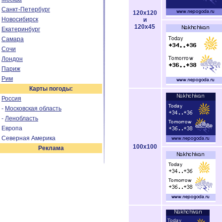
Санкт-Петербург
120x120
Новосибирск
и
120x45
Екатеринбург
Самара
Сочи
Лондон
Париж
Рим
Карты погоды:
Россия
-
Московская область
-
Ленобласть
Европа
Северная Америка
100x100
Реклама