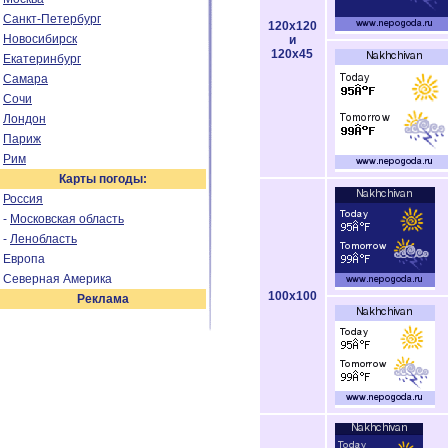
Санкт-Петербург
120x120
Новосибирск
и
120x45
Екатеринбург
Самара
Сочи
Лондон
Париж
Рим
Карты погоды:
Россия
-
Московская область
-
Ленобласть
Европа
Северная Америка
100x100
Реклама