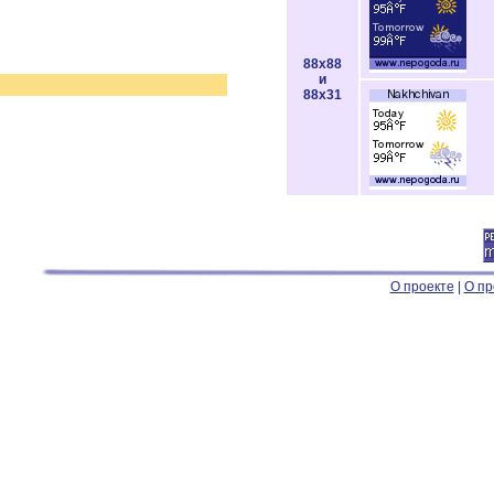
88x88
и
88x31
О проекте
|
О пр