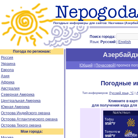
Погодные информеры для сайтов: Нахчиван (Азерба
Поиск города:
Язык:
Русский
|
English
Погода по регионам:
Азербайд
Россия
Украина
[
Общий
|
Почасовой
] прогноз пог
Европа
Азия
Погодные и
Африка
Австралия
Тип информеров:
Русский язык, °C
|
А
Северная Америка
Центральная Америка
Кликните в кар
для получения кода для
Южная Америка
Острова Индийского океана
Острова Атлантического океана
Острова Тихого океана
Мои города:
Москва