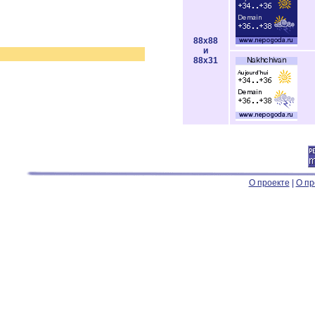
88x88
и
88x31
О проекте
|
О пр