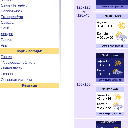
Санкт-Петербург
120x120
Новосибирск
и
120x45
Екатеринбург
Самара
Сочи
Лондон
Париж
Рим
Карты погоды:
Россия
-
Московская область
-
Ленобласть
Европа
Северная Америка
100x100
Реклама