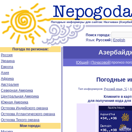
Погодные информеры для сайтов: Нахчиван (Азерба
Поиск города:
Язык:
Русский
|
English
Погода по регионам:
Азербайд
Россия
Украина
[
Общий
|
Почасовой
] прогноз пог
Европа
Азия
Погодные и
Африка
Австралия
Тип информеров:
Русский язык, °C
|
А
Северная Америка
Центральная Америка
Кликните в кар
для получения кода для
Южная Америка
Острова Индийского океана
Острова Атлантического океана
Острова Тихого океана
Мои города:
Москва