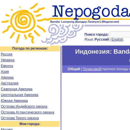
Bandar Lampung (Бандар Лампунг) (Индонезия)
Поиск города:
Язык:
Русский
|
English
Погода по регионам:
Индонезия
:
Band
Россия
Украина
Европа
[
Общий
|
Почасовой
] прогноз погоды н
Азия
Африка
Австралия
Северная Америка
Центральная Америка
Южная Америка
Острова Индийского океана
Острова Атлантического океана
Острова Тихого океана
Мои города:
Москва