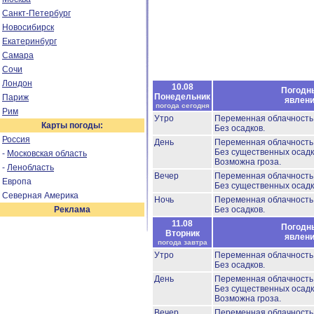
Санкт-Петербург
Новосибирск
Екатеринбург
Самара
Сочи
Лондон
10.08
Погодн
Понедельник
Париж
явлен
погода сегодня
Рим
Утро
Переменная облачност
Карты погоды:
Без осадков.
Россия
День
Переменная облачност
Без существенных осадк
-
Московская область
Возможна гроза.
-
Ленобласть
Вечер
Переменная облачност
Европа
Без существенных осадк
Северная Америка
Ночь
Переменная облачност
Реклама
Без осадков.
11.08
Погодн
Вторник
явлен
погода завтра
Утро
Переменная облачност
Без осадков.
День
Переменная облачност
Без существенных осадк
Возможна гроза.
Вечер
Переменная облачност