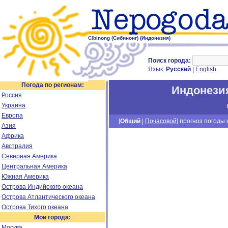
Cibinong (Cибинонг) (Индонезия)
Поиск города:
Язык:
Русский
|
English
Погода по регионам:
Индонези
Россия
Украина
Европа
[
Общий
|
Почасовой
] прогноз погоды н
Азия
Африка
Австралия
Северная Америка
Центральная Америка
Южная Америка
Острова Индийского океана
Острова Атлантического океана
Острова Тихого океана
Мои города:
Москва