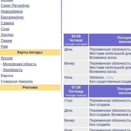
Санкт-Петербург
Новосибирск
Екатеринбург
Самара
Сочи
Лондон
06.08
Погодн
Четверг
Париж
явлен
погода сегодня
Рим
День
Переменная облачност
Карты погоды:
Местами небольшой до
Возможна гроза.
Россия
Вечер
Переменная облачност
-
Московская область
Местами небольшой до
-
Ленобласть
Возможна гроза.
Европа
Ночь
Облачно.
(78%)
Северная Америка
Без существенных осадк
Реклама
07.08
Погодн
Пятница
явлен
погода завтра
Утро
Переменная облачност
Без осадков.
День
Переменная облачност
Без осадков.
Возможна г
Вечер
Переменная облачност
Без осадков.
Ночь
Переменная облачност