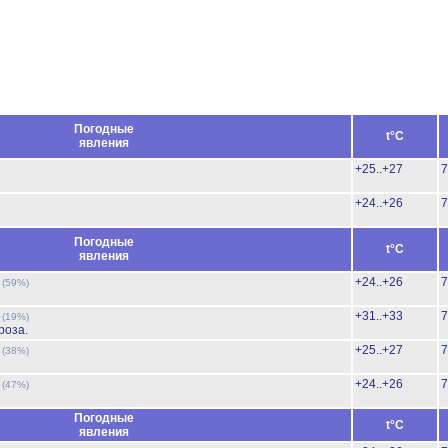
Погодные
t°C
явления
+25..+27
7
+24..+26
7
Погодные
t°C
явления
ь
+24..+26
7
(59%)
ь
+31..+33
7
(19%)
роза.
ь
+25..+27
7
(38%)
ь
+24..+26
7
(47%)
Погодные
t°C
явления