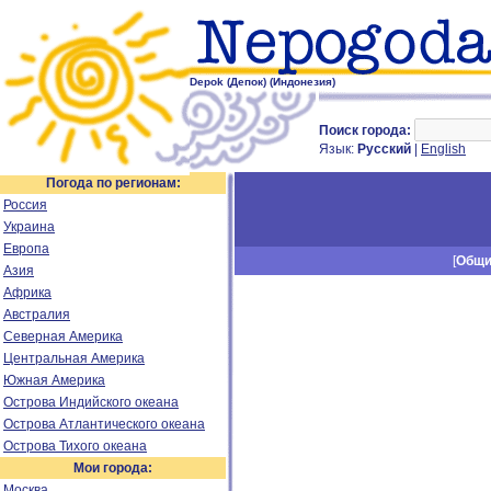
Depok (Депок) (Индонезия)
Поиск города:
Язык:
Русский
|
English
Погода по регионам:
Россия
Украина
Европа
[
Общ
Азия
Африка
Австралия
Северная Америка
Центральная Америка
Южная Америка
Острова Индийского океана
Острова Атлантического океана
Острова Тихого океана
Мои города:
Москва