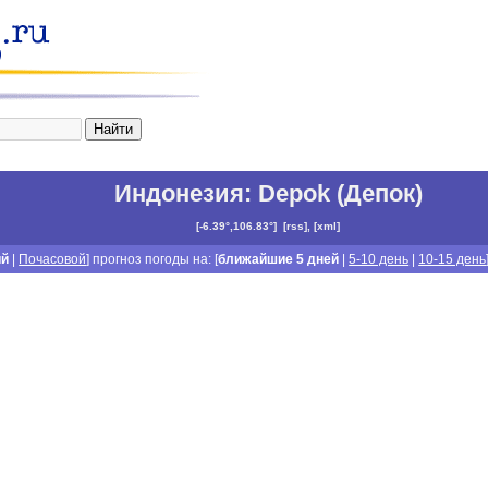
Индонезия
:
Depok (Депок)
[
-6.39°,106.83°
]
[
rss
], [
xml
]
ий
|
Почасовой
] прогноз погоды на: [
ближайшие 5 дней
|
5-10 день
|
10-15 день