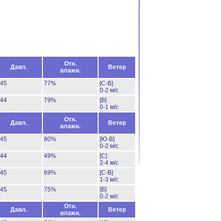
Отн.
Давл.
Ветер
влажн.
45
77%
[С-В]
0-2 м/с
44
79%
[В]
0-1 м/с
Отн.
Давл.
Ветер
влажн.
45
80%
[Ю-В]
0-2 м/с
44
49%
[С]
2-4 м/с
45
69%
[С-В]
1-3 м/с
45
75%
[В]
0-2 м/с
Отн.
Давл.
Ветер
влажн.