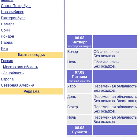
Санкт-Петербург
Новосибирск
Екатеринбург
Самара
Сочи
Лондон
06.08
Четверг
Париж
погода сегодня
Рим
Вечер
Облачно.
(77%)
Карты погоды:
Без осадков.
Россия
Ночь
Облачно.
(76%)
Без осадков.
-
Московская область
07.08
-
Ленобласть
Пятница
Европа
погода завтра
Северная Америка
Утро
Переменная облачност
Без осадков.
Реклама
День
Переменная облачност
Без осадков.
Возможна г
Вечер
Переменная облачност
Без осадков.
Ночь
Переменная облачност
Без осадков.
08.08
Суббота