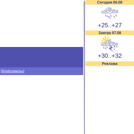
Сегодня 06.08
+25..+27
Завтра 07.08
+30..+32
Реклама
] [
Информеры
]