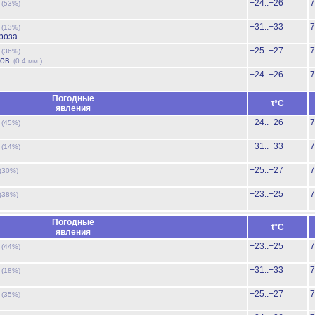
ь
+24..+26
7
(53%)
ь
+31..+33
7
(13%)
роза.
ь
+25..+27
7
(36%)
ов.
(0.4 мм.)
+24..+26
7
Погодные
t°C
явления
ь
+24..+26
7
(45%)
ь
+31..+33
7
(14%)
+25..+27
7
(30%)
+23..+25
7
(38%)
Погодные
t°C
явления
ь
+23..+25
7
(44%)
ь
+31..+33
7
(18%)
ь
+25..+27
7
(35%)