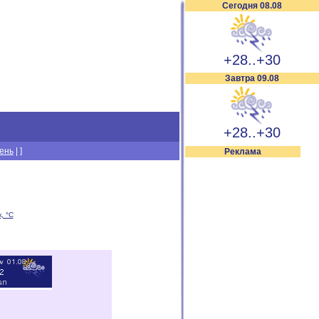
Сегодня 08.08
+28..+30
Завтра 09.08
+28..+30
день
|
]
Реклама
, °C