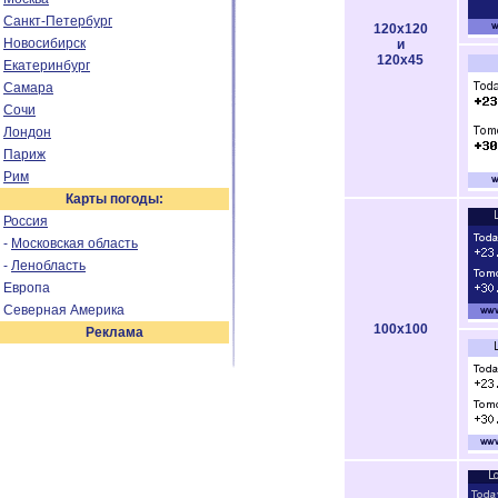
Санкт-Петербург
120x120
Новосибирск
и
120x45
Екатеринбург
Самара
Сочи
Лондон
Париж
Рим
Карты погоды:
Россия
-
Московская область
-
Ленобласть
Европа
Северная Америка
100x100
Реклама