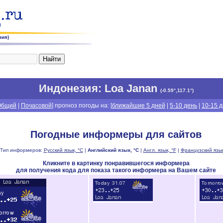
зия)
Индонезия
: Loa Janan
(
-0.59°,117.1°
)
Общий
|
Почасовой
] прогноз погоды на: [
ближайшие 5 дней
|
5-10 день
|
10-15 
Погодные информеры для сайтов
Тип информеров:
Русский язык, °C
|
Английский язык, °C
|
Англ. язык, °F
|
Французский язык
Кликните в картинку понравившегося информера
для получения кода для показа такого информера на Вашем сайте