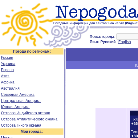
Погодные информеры для сайтов: Loa Janan (Индоне
Поиск города:
Язык:
Русский
|
English
Погода по регионам:
Россия
Украина
[
Европа
Азия
Африка
Австралия
Северная Америка
Центральная Америка
Южная Америка
Острова Индийского океана
Острова Атлантического океана
Острова Тихого океана
Мои города:
Москва