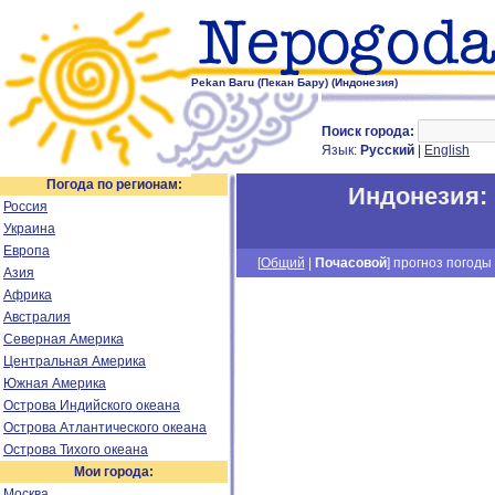
Pekan Baru (Пекан Бару) (Индонезия)
Поиск города:
Язык:
Русский
|
English
Погода по регионам:
Индонезия
:
Россия
Украина
Европа
[
Общий
|
Почасовой
] прогноз погоды 
Азия
Африка
Австралия
Северная Америка
Центральная Америка
Южная Америка
Острова Индийского океана
Острова Атлантического океана
Острова Тихого океана
Мои города:
Москва