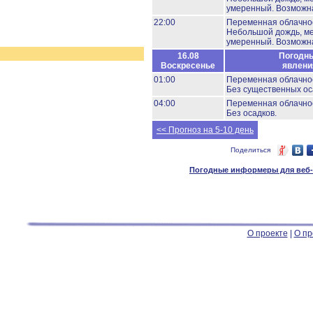
умеренный.
Возможна
22:00
Переменная облачно
Небольшой дождь, м
умеренный.
Возможна
16.08
Погодн
Воскресенье
явлени
01:00
Переменная облачно
Без существенных ос
04:00
Переменная облачно
Без осадков.
<< Прогноз на 5-10 день
Поделиться
Погодные информеры для веб-м
О проекте
|
О пр