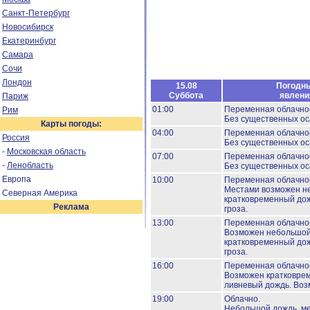
Санкт-Петербург
Новосибирск
Екатеринбург
Самара
Сочи
Лондон
15.08
Погодн
Суббота
явлени
Париж
01:00
Переменная облачно
Рим
Без существенных ос
Карты погоды:
04:00
Переменная облачно
Россия
Без существенных ос
-
Московская область
07:00
Переменная облачно
-
Ленобласть
Без существенных ос
Европа
10:00
Переменная облачно
Местами возможен н
Северная Америка
кратковременный дож
Реклама
гроза.
13:00
Переменная облачно
Возможен небольшо
кратковременный дож
гроза.
16:00
Переменная облачно
Возможен кратковре
ливневый дождь.
Воз
19:00
Облачно.
Небольшой дождь, м