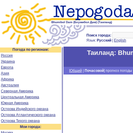
Bhumibol Dam (Бхумибол Дам) (Таиланд)
Поиск города:
Язык:
Русский
|
English
Погода по регионам:
Таиланд
:
Bhum
Россия
Украина
Европа
[
Общий
|
Почасовой
] прогноз погоды 
Азия
Африка
Австралия
Северная Америка
Центральная Америка
Южная Америка
Острова Индийского океана
Острова Атлантического океана
Острова Тихого океана
Мои города:
Москва