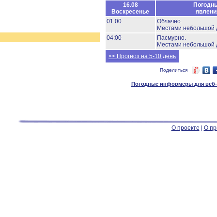
16.08
Погодн
Воскресенье
явлени
01:00
Облачно.
Местами небольшой 
04:00
Пасмурно.
Местами небольшой 
<< Прогноз на 5-10 день
Поделиться
Погодные информеры для веб-м
О проекте
|
О пр