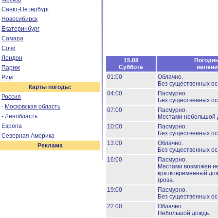
Санкт-Петербург
Новосибирск
Екатеринбург
Самара
Сочи
Лондон
15.08
Погодн
Суббота
явлени
Париж
01:00
Облачно.
Рим
Без существенных ос
Карты погоды:
04:00
Пасмурно.
Россия
Без существенных ос
-
Московская область
07:00
Пасмурно.
-
Ленобласть
Местами небольшой 
Европа
10:00
Пасмурно.
Без существенных ос
Северная Америка
13:00
Облачно.
Реклама
Без существенных ос
16:00
Пасмурно.
Местами возможен н
кратковременный дож
гроза.
19:00
Пасмурно.
Без существенных ос
22:00
Облачно.
Небольшой дождь.