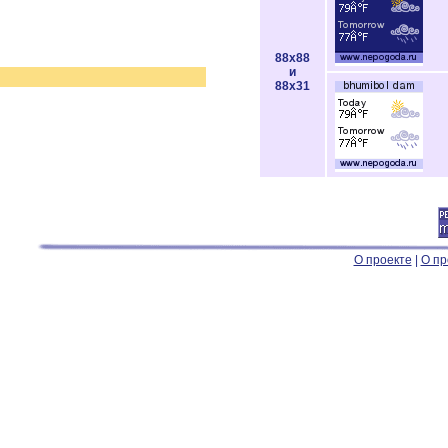
88x88
и
88x31
О проекте
|
О пр