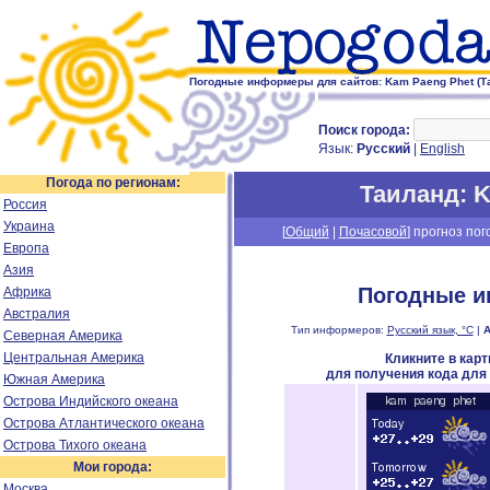
Погодные информеры для сайтов: Kam Paeng Phet (Т
Поиск города:
Язык:
Русский
|
English
Погода по регионам:
Таиланд
: 
Россия
Украина
[
Общий
|
Почасовой
] прогноз пог
Европа
Азия
Погодные и
Африка
Австралия
Тип информеров:
Русский язык, °C
|
А
Северная Америка
Центральная Америка
Кликните в кар
для получения кода для
Южная Америка
Острова Индийского океана
Острова Атлантического океана
Острова Тихого океана
Мои города:
Москва