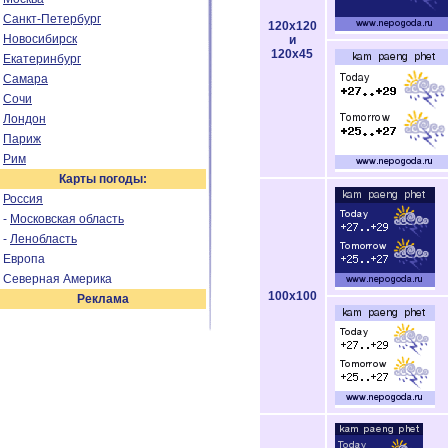
Санкт-Петербург
120x120
Новосибирск
и
120x45
Екатеринбург
Самара
Сочи
Лондон
Париж
Рим
Карты погоды:
Россия
-
Московская область
-
Ленобласть
Европа
Северная Америка
100x100
Реклама