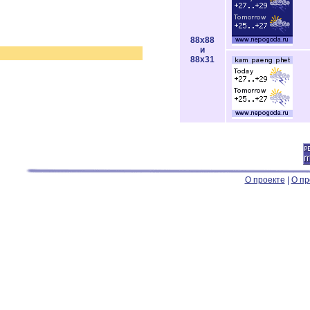
88x88
и
88x31
О проекте
|
О пр