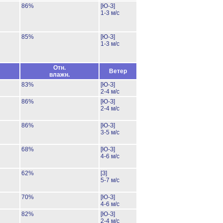
86%
[Ю-З]
1-3 м/с
85%
[Ю-З]
1-3 м/с
Отн.
Ветер
влажн.
83%
[Ю-З]
2-4 м/с
86%
[Ю-З]
2-4 м/с
86%
[Ю-З]
3-5 м/с
68%
[Ю-З]
4-6 м/с
62%
[З]
5-7 м/с
70%
[Ю-З]
4-6 м/с
82%
[Ю-З]
2-4 м/с