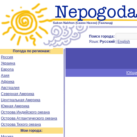
Sakon Nakhon (Сакон Нахон) (Таиланд)
Поиск города:
Язык:
Русский
|
English
Погода по регионам:
Россия
Украина
Европа
[
Общи
Азия
Африка
Австралия
Северная Америка
Центральная Америка
Южная Америка
Острова Индийского океана
Острова Атлантического океана
Острова Тихого океана
Мои города:
Москва