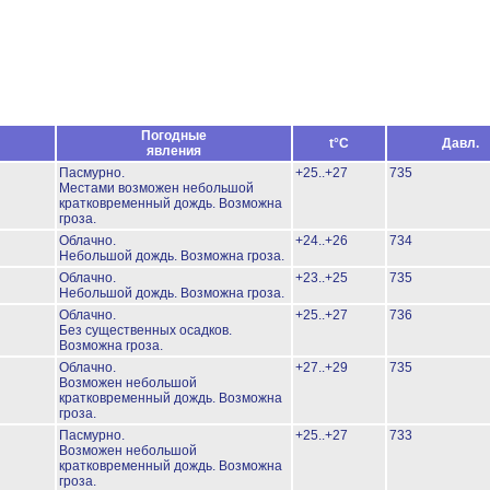
Погодные
t°C
Давл.
явления
Пасмурно.
+25..+27
735
Местами возможен небольшой
кратковременный дождь.
Возможна
гроза.
Облачно.
+24..+26
734
Небольшой дождь.
Возможна гроза.
Облачно.
+23..+25
735
Небольшой дождь.
Возможна гроза.
Облачно.
+25..+27
736
Без существенных осадков.
Возможна гроза.
Облачно.
+27..+29
735
Возможен небольшой
кратковременный дождь.
Возможна
гроза.
Пасмурно.
+25..+27
733
Возможен небольшой
кратковременный дождь.
Возможна
гроза.