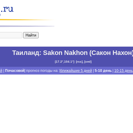
Таиланд
:
Sakon Nakhon (Сакон Нахон
[
17.2°,104.1°
]
[
rss
], [
xml
]
й
|
Почасовой
] прогноз погоды на: [
ближайшие 5 дней
|
5-10 день
|
10-15 день