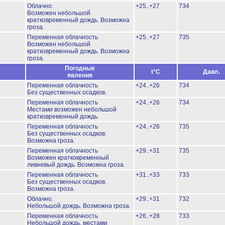
Облачно.
+25..+27
734
Возможен небольшой
кратковременный дождь.
Возможна
гроза.
Переменная облачность
+25..+27
735
Возможен небольшой
кратковременный дождь.
Возможна
гроза.
Погодные
t°C
Давл.
явления
Переменная облачность
+24..+26
734
Без существенных осадков.
Переменная облачность
+24..+26
734
Местами возможен небольшой
кратковременный дождь.
Переменная облачность
+24..+26
735
Без существенных осадков.
Возможна гроза.
Переменная облачность
+29..+31
735
Возможен кратковременный
ливневый дождь.
Возможна гроза.
Переменная облачность
+31..+33
733
Без существенных осадков.
Возможна гроза.
Облачно.
+29..+31
732
Небольшой дождь.
Возможна гроза.
Переменная облачность
+26..+28
733
Небольшой дождь, местами