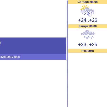
Сегодня 08.08
+24..+26
Завтра 09.08
)
+23..+25
Реклама
] [
Информеры
]