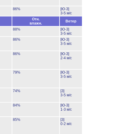
86%
[Ю-З]
3-5 м/с
Отн.
Ветер
влажн.
88%
[Ю-З]
3-5 м/с
86%
[Ю-З]
3-5 м/с
86%
[Ю-З]
2-4 м/с
79%
[Ю-З]
3-5 м/с
74%
[З]
3-5 м/с
84%
[Ю-З]
1-3 м/с
85%
[З]
0-2 м/с