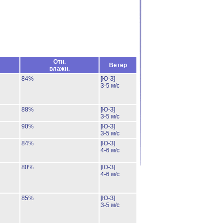
Отн.
Ветер
влажн.
84%
[Ю-З]
3-5 м/с
88%
[Ю-З]
3-5 м/с
90%
[Ю-З]
3-5 м/с
84%
[Ю-З]
4-6 м/с
80%
[Ю-З]
4-6 м/с
85%
[Ю-З]
3-5 м/с