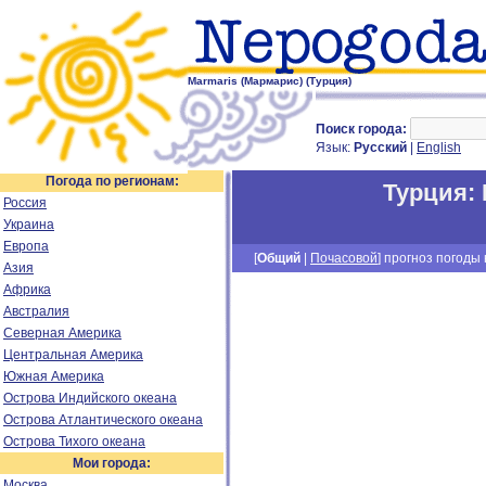
Marmaris (Мармарис) (Турция)
Поиск города:
Язык:
Русский
|
English
Погода по регионам:
Турция
:
Россия
Украина
Европа
[
Общий
|
Почасовой
] прогноз погоды н
Азия
Африка
Австралия
Северная Америка
Центральная Америка
Южная Америка
Острова Индийского океана
Острова Атлантического океана
Острова Тихого океана
Мои города:
Москва