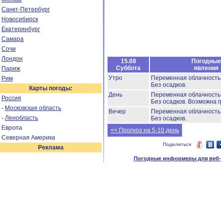
Санкт-Петербург
Новосибирск
Екатеринбург
Самара
Сочи
Лондон
15.08
Погодные
Суббота
явления
Париж
Утро
Переменная облачность
Рим
Без осадков.
Карты погоды:
День
Переменная облачность
Россия
Без осадков.
Возможна г
-
Московская область
Вечер
Переменная облачност
-
Ленобласть
Без осадков.
Европа
<< Прогноз на 5-10 день
Северная Америка
Поделиться
Реклама
Погодные информеры для веб-м