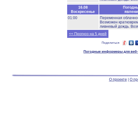
16.08
Погодн
Воскресенье
явлени
01:00
Переменная облачно
Возможен кратковре
ливневый дождь.
Воз
<< Прогноз на 5 дней
Поделиться
Погодные информеры для веб-м
О проекте
|
О пр