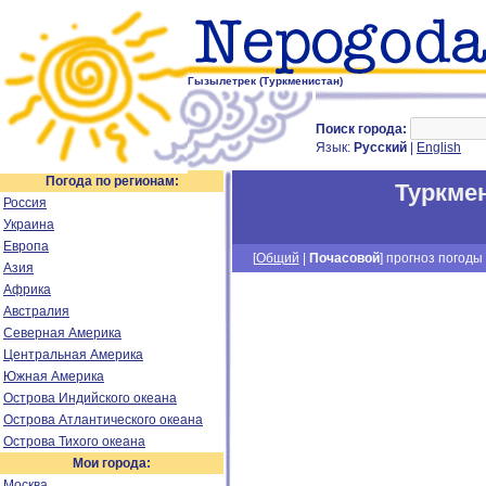
Гызылетрек (Туркменистан)
Поиск города:
Язык:
Русский
|
English
Погода по регионам:
Туркме
Россия
Украина
Европа
[
Общий
|
Почасовой
] прогноз погоды 
Азия
Африка
Австралия
Северная Америка
Центральная Америка
Южная Америка
Острова Индийского океана
Острова Атлантического океана
Острова Тихого океана
Мои города:
Москва