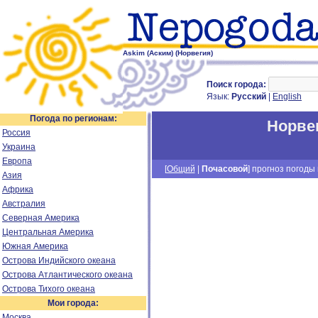
Askim (Аским) (Норвегия)
Поиск города:
Язык:
Русский
|
English
Погода по регионам:
Норве
Россия
Украина
Европа
[
Общий
|
Почасовой
] прогноз погоды н
Азия
Африка
Австралия
Северная Америка
Центральная Америка
Южная Америка
Острова Индийского океана
Острова Атлантического океана
Острова Тихого океана
Мои города:
Москва