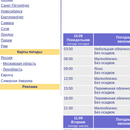
Санкт-Петербург
Новосибирск
Екатеринбург
Самара
Сочи
Лондон
10.08
Погодн
Понедельник
Париж
явлени
погода сегодня
Рим
03:00
Небольшая облачнос
Карты погоды:
Без осадков.
Россия
06:00
Малооблачно.
Без осадков.
-
Московская область
09:00
Ясно.
-
Ленобласть
Без осадков.
Европа
12:00
Малооблачно.
Северная Америка
Без осадков.
Реклама
15:00
Переменная облачно
Без осадков.
18:00
Переменная облачно
Без осадков.
21:00
Малооблачно.
Без осадков.
11.08
Погодн
Вторник
явлени
погода завтра