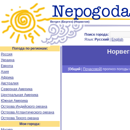
Bergen (Берген) (Норвегия)
Поиск города:
Язык:
Русский
|
English
Погода по регионам:
Норвег
Россия
Украина
Европа
[
Общий
|
Почасовой
] прогноз погоды н
Азия
Африка
Австралия
Северная Америка
Центральная Америка
Южная Америка
Острова Индийского океана
Острова Атлантического океана
Острова Тихого океана
Мои города:
Москва