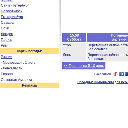
Санкт-Петербург
Новосибирск
Екатеринбург
Самара
Сочи
Лондон
15.08
Погодные
Суббота
явления
Париж
Утро
Переменная облачност
Рим
Без осадков.
Карты погоды:
День
Переменная облачност
Россия
Без осадков.
-
Московская область
<< Прогноз на 5-10 день
-
Ленобласть
Европа
Поделиться
Северная Америка
Погодные информеры для веб-м
Реклама