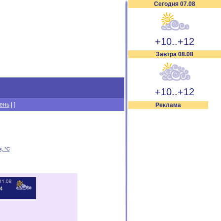
Сегодня 07.08
+10..+12
Завтра 08.08
+10..+12
день
|
]
Реклама
, °C