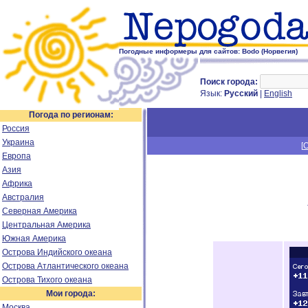
Погодные информеры для сайтов: Bodo (Норвегия)
Поиск города:
Язык:
Русский
|
English
Погода по регионам:
Россия
Украина
[
Европа
Азия
Африка
Австралия
Северная Америка
Центральная Америка
Южная Америка
Острова Индийского океана
Острова Атлантического океана
Острова Тихого океана
Мои города:
Москва