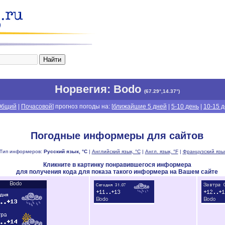
Норвегия
: Bodo
(
67.29°,14.37°
)
Общий
|
Почасовой
] прогноз погоды на: [
ближайшие 5 дней
|
5-10 день
|
10-15 
Погодные информеры для сайтов
Тип информеров:
Русский язык, °C
|
Английский язык, °C
|
Англ. язык, °F
|
Французский язык
Кликните в картинку понравившегося информера
для получения кода для показа такого информера на Вашем сайте