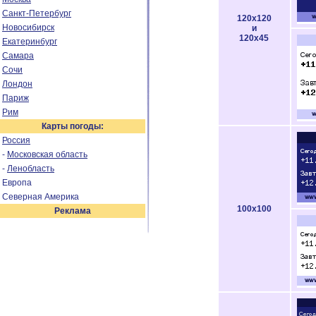
Санкт-Петербург
120x120
Новосибирск
и
120x45
Екатеринбург
Самара
Сочи
Лондон
Париж
Рим
Карты погоды:
Россия
-
Московская область
-
Ленобласть
Европа
Северная Америка
100x100
Реклама