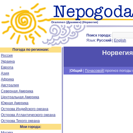
Drammen (Драммен) (Норвегия)
Поиск города:
Язык:
Русский
|
English
Погода по регионам:
Норвегия
Россия
Украина
Европа
[
Общий
|
Почасовой
] прогноз погоды н
Азия
Африка
Австралия
Северная Америка
Центральная Америка
Южная Америка
Острова Индийского океана
Острова Атлантического океана
Острова Тихого океана
Мои города:
Москва