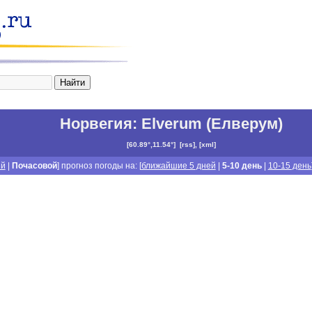
Норвегия
:
Elverum (Елверум)
[
60.89°,11.54°
]
[
rss
], [
xml
]
й
|
Почасовой
] прогноз погоды на: [
ближайшие 5 дней
|
5-10 день
|
10-15 день