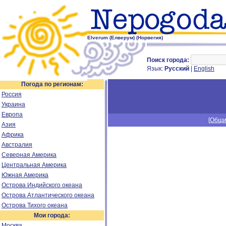
Elverum (Елверум) (Норвегия)
Поиск города:
Язык:
Русский
|
English
Погода по регионам:
Россия
Украина
Европа
[
Общи
Азия
Африка
Австралия
Северная Америка
Центральная Америка
Южная Америка
Острова Индийского океана
Острова Атлантического океана
Острова Тихого океана
Мои города:
Москва