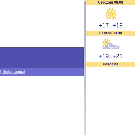
Сегодня 08.08
+17..+19
Завтра 09.08
+19..+21
Реклама
] [
Информеры
]