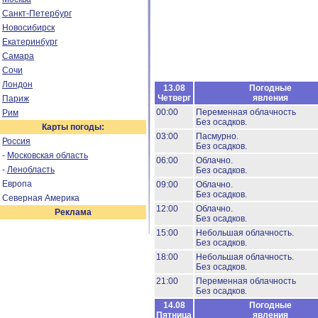
Санкт-Петербург
Новосибирск
Екатеринбург
Самара
Сочи
Лондон
13.08
Погодные
Четверг
явления
Париж
00:00
Переменная облачность
Рим
Без осадков.
Карты погоды:
03:00
Пасмурно.
Россия
Без осадков.
-
Московская область
06:00
Облачно.
-
Ленобласть
Без осадков.
Европа
09:00
Облачно.
Без осадков.
Северная Америка
12:00
Облачно.
Реклама
Без осадков.
15:00
Небольшая облачность.
Без осадков.
18:00
Небольшая облачность.
Без осадков.
21:00
Переменная облачность
Без осадков.
14.08
Погодные
Пятница
явления