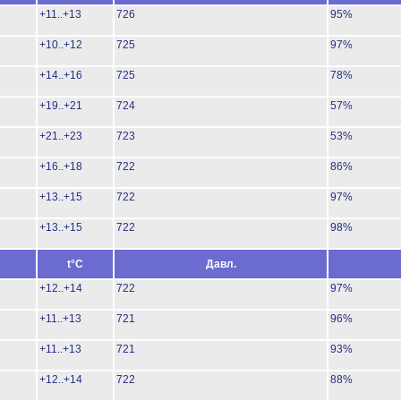
+11..+13
726
95%
+10..+12
725
97%
+14..+16
725
78%
+19..+21
724
57%
+21..+23
723
53%
+16..+18
722
86%
+13..+15
722
97%
+13..+15
722
98%
t°C
Давл.
+12..+14
722
97%
+11..+13
721
96%
+11..+13
721
93%
+12..+14
722
88%