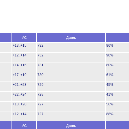
t°C
Давл.
+13..+15
732
86%
+12..+14
732
90%
+14..+16
731
80%
+17..+19
730
61%
+21..+23
729
45%
+22..+24
728
41%
+18..+20
727
56%
+12..+14
727
88%
t°C
Давл.