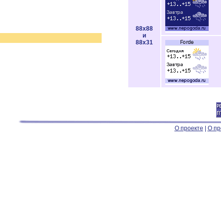
88x88
и
88x31
О проекте
|
О пр