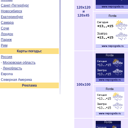
Санкт-Петербург
120x120
Новосибирск
и
120x45
Екатеринбург
Самара
Сочи
Лондон
Париж
Рим
Карты погоды:
Россия
-
Московская область
-
Ленобласть
Европа
Северная Америка
100x100
Реклама