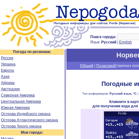
Погодные информеры для сайтов: Forde (Норвегия)
Поиск города:
Язык:
Русский
|
English
Погода по регионам:
Норве
Россия
Украина
[
Общий
|
Почасовой
] прогноз пог
Европа
Азия
Погодные и
Африка
Австралия
Тип информеров:
Русский язык, °C
Северная Америка
Центральная Америка
Кликните в кар
для получения кода для
Южная Америка
Острова Индийского океана
Острова Атлантического океана
Острова Тихого океана
Мои города:
Москва