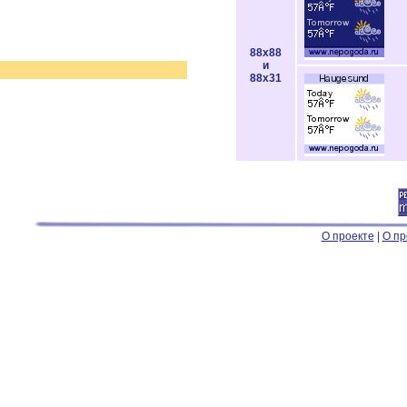
88x88
и
88x31
О проекте
|
О пр