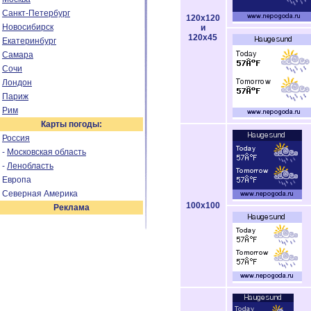
Санкт-Петербург
120x120
Новосибирск
и
120x45
Екатеринбург
Самара
Сочи
Лондон
Париж
Рим
Карты погоды:
Россия
-
Московская область
-
Ленобласть
Европа
Северная Америка
100x100
Реклама