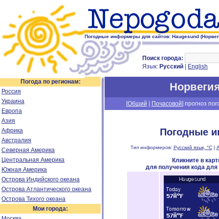
Погодные информеры для сайтов: Haugesund (Норвег
Поиск города:
Язык:
Русский
|
English
Погода по регионам:
Норвеги
Россия
Украина
[
Общий
|
Почасовой
] прогноз пог
Европа
Азия
Погодные и
Африка
Австралия
Тип информеров:
Русский язык, °C
|
А
Северная Америка
Центральная Америка
Кликните в кар
для получения кода для
Южная Америка
Острова Индийского океана
Острова Атлантического океана
Острова Тихого океана
Мои города:
Москва