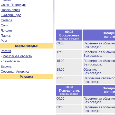
Санкт-Петербург
Новосибирск
Екатеринбург
Самара
Сочи
Лондон
09.08
Погодн
Воскресенье
Париж
явлени
погода сегодня
Рим
09:00
Переменная облачно
Карты погоды:
Без осадков.
Россия
12:00
Переменная облачно
Без осадков.
-
Московская область
15:00
Переменная облачно
-
Ленобласть
Без осадков.
Европа
18:00
Облачно.
Северная Америка
Без осадков.
Реклама
21:00
Небольшая облачнос
Без осадков.
10.08
Погодн
Понедельник
явлени
погода завтра
00:00
Переменная облачно
Без осадков.
03:00
Переменная облачно
Без осадков.