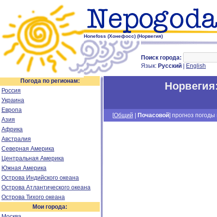
Honefoss (Хонефосс) (Норвегия)
Поиск города:
Язык:
Русский
|
English
Погода по регионам:
Норвегия
Россия
Украина
Европа
[
Общий
|
Почасовой
] прогноз погоды н
Азия
Африка
Австралия
Северная Америка
Центральная Америка
Южная Америка
Острова Индийского океана
Острова Атлантического океана
Острова Тихого океана
Мои города:
Москва