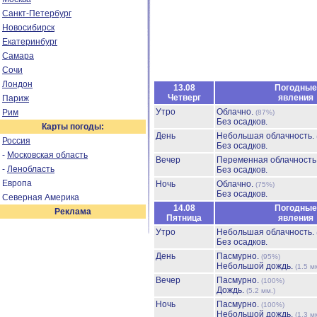
Санкт-Петербург
Новосибирск
Екатеринбург
Самара
Сочи
Лондон
13.08
Погодные
Четверг
явления
Париж
Утро
Облачно.
Рим
(87%)
Без осадков.
Карты погоды:
День
Небольшая облачность.
Россия
Без осадков.
-
Московская область
Вечер
Переменная облачност
-
Ленобласть
Без осадков.
Европа
Ночь
Облачно.
(75%)
Без осадков.
Северная Америка
14.08
Погодные
Реклама
Пятница
явления
Утро
Небольшая облачность.
Без осадков.
День
Пасмурно.
(95%)
Небольшой дождь.
(1.5 м
Вечер
Пасмурно.
(100%)
Дождь.
(5.2 мм.)
Ночь
Пасмурно.
(100%)
Небольшой дождь.
(1.3 м