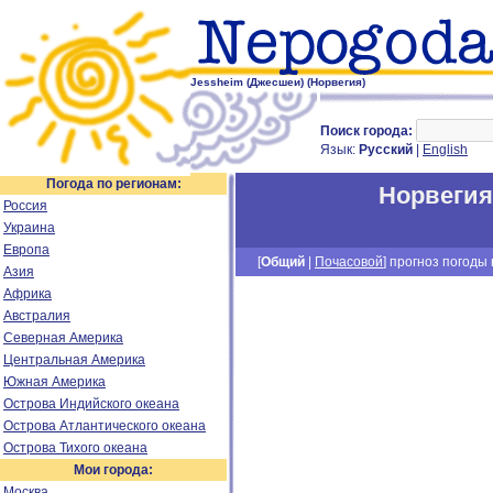
Jessheim (Джесшеи) (Норвегия)
Поиск города:
Язык:
Русский
|
English
Погода по регионам:
Норвегия
Россия
Украина
Европа
[
Общий
|
Почасовой
] прогноз погоды н
Азия
Африка
Австралия
Северная Америка
Центральная Америка
Южная Америка
Острова Индийского океана
Острова Атлантического океана
Острова Тихого океана
Мои города:
Москва