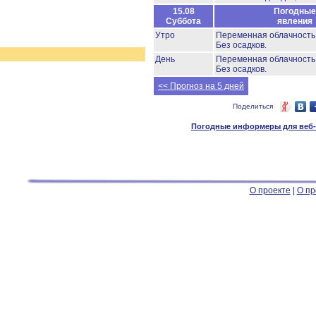
15.08
Погодные
Суббота
явления
Утро
Переменная облачност
Без осадков.
День
Переменная облачност
Без осадков.
<< Прогноз на 5 дней
Поделиться
Погодные информеры для веб-м
О проекте
|
О пр