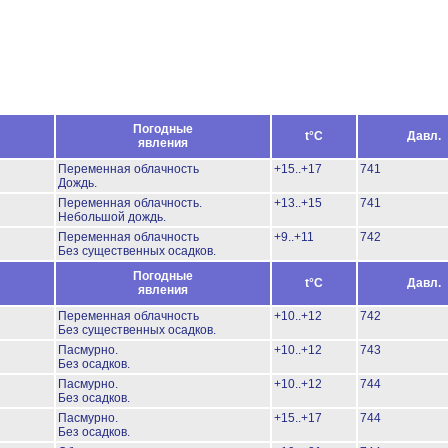
Погодные
t°C
Давл.
явления
Переменная облачность
+15..+17
741
Дождь.
Переменная облачность.
+13..+15
741
Небольшой дождь.
Переменная облачность
+9..+11
742
Без существенных осадков.
Погодные
t°C
Давл.
явления
Переменная облачность
+10..+12
742
Без существенных осадков.
Пасмурно.
+10..+12
743
Без осадков.
Пасмурно.
+10..+12
744
Без осадков.
Пасмурно.
+15..+17
744
Без осадков.