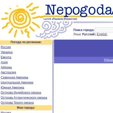
Larvik (Ларвик) (Норвегия)
Поиск города:
Язык:
Русский
|
English
Погода по регионам:
Россия
Украина
Европа
[
Общи
Азия
Африка
Австралия
Северная Америка
Центральная Америка
Южная Америка
Острова Индийского океана
Острова Атлантического океана
Острова Тихого океана
Мои города:
Москва