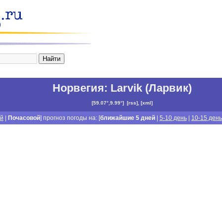
Норвегия
:
Larvik (Ларвик)
[
59.07°,9.99°
]
[
rss
], [
xml
]
й
|
Почасовой
] прогноз погоды на: [
ближайшие 5 дней
|
5-10 день
|
10-15 день