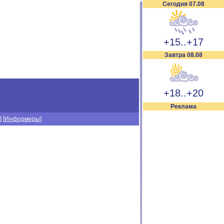
Сегодня 07.08
+15..+17
Завтра 08.08
+18..+20
Реклама
] [
Информеры
]