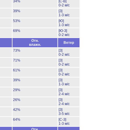
34%
[С-В]
0-2 м/с
39%
[З]
1-3 м/с
53%
[Ю]
1-3 м/с
69%
[Ю-З]
0-2 м/с
Отн.
Ветер
влажн.
73%
[З]
0-2 м/с
71%
[З]
0-2 м/с
61%
[З]
0-2 м/с
39%
[З]
1-3 м/с
29%
[З]
2-4 м/с
26%
[З]
2-4 м/с
42%
[З]
3-5 м/с
64%
[С-З]
1-3 м/с
Отн.