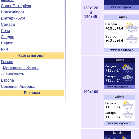
Санкт-Петербург
120x120
Новосибирск
и
120x45
Екатеринбург
Самара
Сочи
Лондон
Париж
Рим
Карты погоды:
Россия
-
Московская область
-
Ленобласть
Европа
Северная Америка
100x100
Реклама