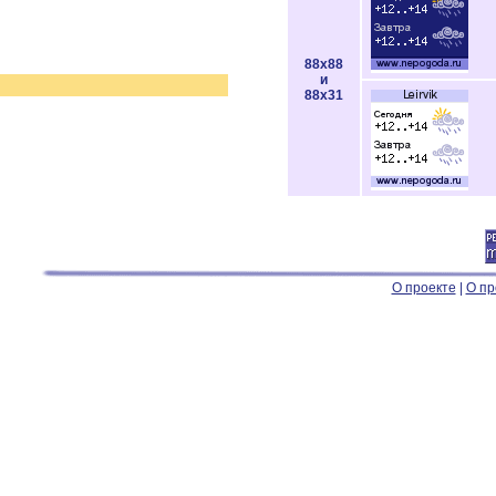
88x88
и
88x31
О проекте
|
О пр