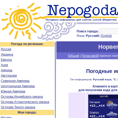
Погодные информеры для сайтов: Leirvik (Норвегия)
Поиск города:
Язык:
Русский
|
English
Погода по регионам:
Норве
Россия
Украина
[
Общий
|
Почасовой
] прогноз пог
Европа
Азия
Погодные и
Африка
Австралия
Тип информеров:
Русский язык, °C
Северная Америка
Центральная Америка
Кликните в кар
для получения кода для
Южная Америка
Острова Индийского океана
Острова Атлантического океана
Острова Тихого океана
Мои города:
Москва