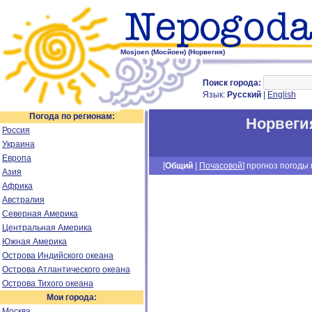
Mosjoen (Мосйоен) (Норвегия)
Поиск города:
Язык:
Русский
|
English
Погода по регионам:
Норвеги
Россия
Украина
Европа
[
Общий
|
Почасовой
] прогноз погоды н
Азия
Африка
Австралия
Северная Америка
Центральная Америка
Южная Америка
Острова Индийского океана
Острова Атлантического океана
Острова Тихого океана
Мои города:
Москва