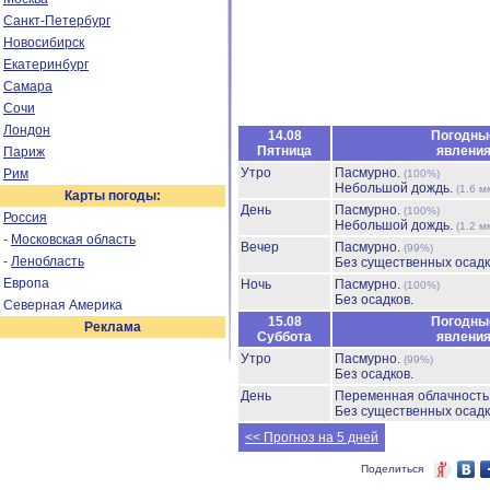
Санкт-Петербург
Новосибирск
Екатеринбург
Самара
Сочи
Лондон
14.08
Погодны
Пятница
явлени
Париж
Утро
Пасмурно.
Рим
(100%)
Небольшой дождь.
(1.6 м
Карты погоды:
День
Пасмурно.
(100%)
Россия
Небольшой дождь.
(1.2 м
-
Московская область
Вечер
Пасмурно.
(99%)
-
Ленобласть
Без существенных осадк
Европа
Ночь
Пасмурно.
(100%)
Без осадков.
Северная Америка
15.08
Погодны
Реклама
Суббота
явлени
Утро
Пасмурно.
(99%)
Без осадков.
День
Переменная облачност
Без существенных осадк
<< Прогноз на 5 дней
Поделиться