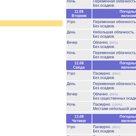
Ночь
Переменная облачност
Без осадков.
11.08
Погодны
Вторник
явлени
Утро
Переменная облачност
Без осадков.
День
Небольшая облачность.
Без осадков.
Вечер
Облачно.
(86%)
Без осадков.
Ночь
Переменная облачност
Без осадков.
12.08
Погодны
Среда
явлени
Утро
Пасмурно.
(99%)
Без осадков.
День
Переменная облачност
Без осадков.
Вечер
Облачно.
(86%)
Без существенных осадк
Ночь
Пасмурно.
(100%)
Местами небольшой до
13.08
Погодны
Четверг
явлени
Утро
Пасмурно.
(96%)
Без осадков.