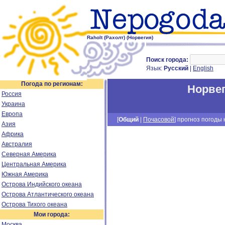
Raholt (Рахолт) (Норвегия)
Поиск города:
Язык:
Русский
|
English
Погода по регионам:
Норве
Россия
Украина
Европа
[
Общий
|
Почасовой
] прогноз погоды н
Азия
Африка
Австралия
Северная Америка
Центральная Америка
Южная Америка
Острова Индийского океана
Острова Атлантического океана
Острова Тихого океана
Мои города:
Москва