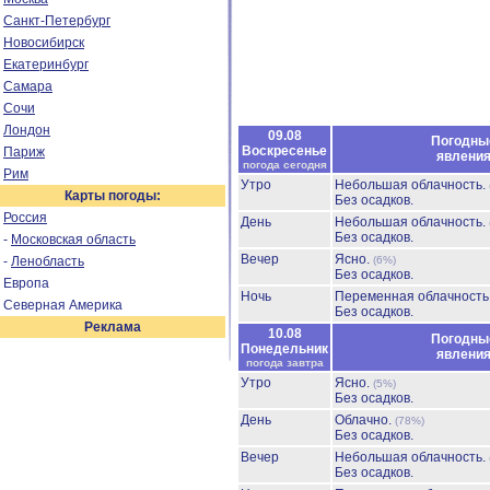
Санкт-Петербург
Новосибирск
Екатеринбург
Самара
Сочи
Лондон
09.08
Погодны
Воскресенье
Париж
явлени
погода сегодня
Рим
Утро
Небольшая облачность.
Карты погоды:
Без осадков.
Россия
День
Небольшая облачность.
Без осадков.
-
Московская область
Вечер
Ясно.
-
Ленобласть
(6%)
Без осадков.
Европа
Ночь
Переменная облачност
Северная Америка
Без осадков.
Реклама
10.08
Погодны
Понедельник
явлени
погода завтра
Утро
Ясно.
(5%)
Без осадков.
День
Облачно.
(78%)
Без осадков.
Вечер
Небольшая облачность.
Без осадков.