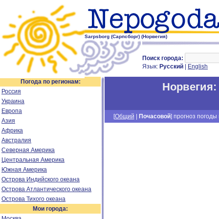
Sarpsborg (Сарпсборг) (Норвегия)
Поиск города:
Язык:
Русский
|
English
Погода по регионам:
Норвегия
Россия
Украина
Европа
[
Общий
|
Почасовой
] прогноз погоды н
Азия
Африка
Австралия
Северная Америка
Центральная Америка
Южная Америка
Острова Индийского океана
Острова Атлантического океана
Острова Тихого океана
Мои города:
Москва