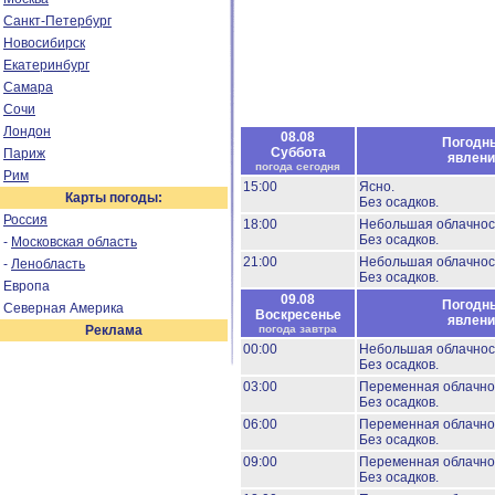
Санкт-Петербург
Новосибирск
Екатеринбург
Самара
Сочи
Лондон
08.08
Погодн
Суббота
Париж
явлени
погода сегодня
Рим
15:00
Ясно.
Карты погоды:
Без осадков.
Россия
18:00
Небольшая облачнос
Без осадков.
-
Московская область
21:00
Небольшая облачнос
-
Ленобласть
Без осадков.
Европа
09.08
Погодн
Северная Америка
Воскресенье
явлени
Реклама
погода завтра
00:00
Небольшая облачнос
Без осадков.
03:00
Переменная облачно
Без осадков.
06:00
Переменная облачно
Без осадков.
09:00
Переменная облачно
Без осадков.