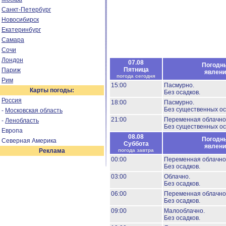
Санкт-Петербург
Новосибирск
Екатеринбург
Самара
Сочи
Лондон
07.08
Погодн
Пятница
Париж
явлени
погода сегодня
Рим
15:00
Пасмурно.
Карты погоды:
Без осадков.
Россия
18:00
Пасмурно.
Без существенных ос
-
Московская область
21:00
Переменная облачно
-
Ленобласть
Без существенных ос
Европа
08.08
Погодн
Северная Америка
Суббота
явлени
Реклама
погода завтра
00:00
Переменная облачно
Без осадков.
03:00
Облачно.
Без осадков.
06:00
Переменная облачно
Без осадков.
09:00
Малооблачно.
Без осадков.