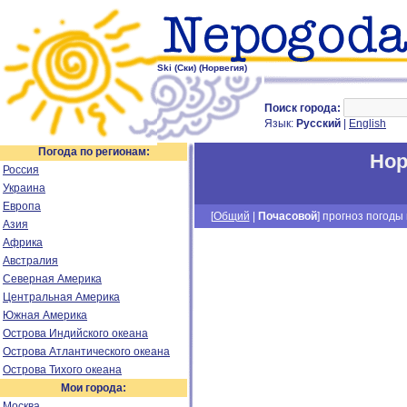
Ski (Ски) (Норвегия)
Поиск города:
Язык:
Русский
|
English
Погода по регионам:
Нор
Россия
Украина
Европа
[
Общий
|
Почасовой
] прогноз погоды н
Азия
Африка
Австралия
Северная Америка
Центральная Америка
Южная Америка
Острова Индийского океана
Острова Атлантического океана
Острова Тихого океана
Мои города:
Москва