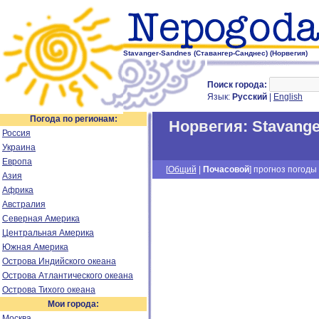
Stavanger-Sandnes (Ставангер-Санднес) (Норвегия)
Поиск города:
Язык:
Русский
|
English
Погода по регионам:
Норвегия
:
Stavange
Россия
Украина
Европа
[
Общий
|
Почасовой
] прогноз погоды 
Азия
Африка
Австралия
Северная Америка
Центральная Америка
Южная Америка
Острова Индийского океана
Острова Атлантического океана
Острова Тихого океана
Мои города:
Москва