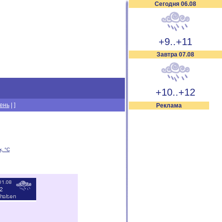
Сегодня 06.08
+9..+11
Завтра 07.08
+10..+12
день
|
]
Реклама
, °C