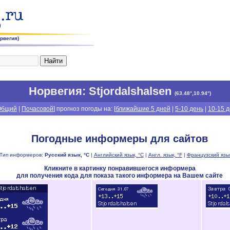
рвегия)
Норвегия
: Stjordalshalsen
(
63.48°,10.94°
)
Общий
|
Почасовой
] прогноз погоды на: [
ближайшие 5 дней
|
5-10 день
|
10-15 
Погодные информеры для сайтов
Тип информеров:
Русский язык, °C
|
Английский язык, °C
|
Англ. язык, °F
|
Французский язык
Кликните в картинку понравившегося информера
для получения кода для показа такого информера на Вашем сайте