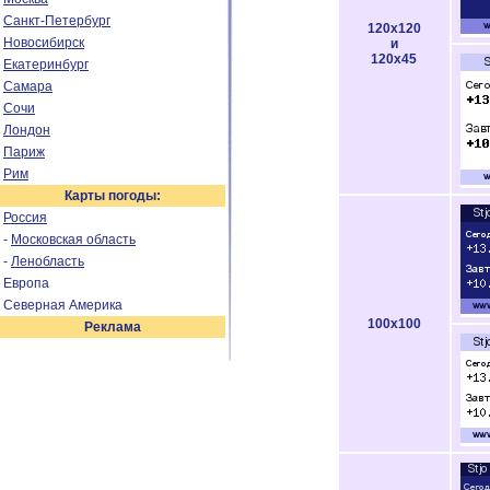
Санкт-Петербург
120x120
Новосибирск
и
120x45
Екатеринбург
Самара
Сочи
Лондон
Париж
Рим
Карты погоды:
Россия
-
Московская область
-
Ленобласть
Европа
Северная Америка
100x100
Реклама