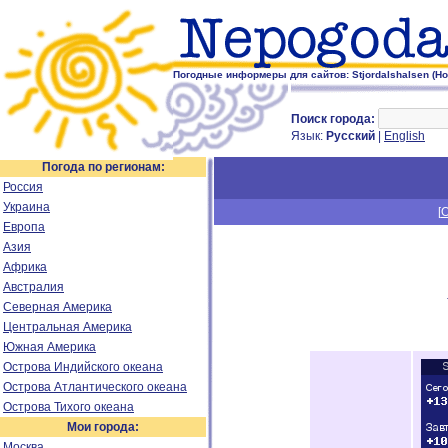
Погодные информеры для сайтов: Stjordalshalsen (Но
Поиск города:
Язык:
Русский
|
English
Погода по регионам:
Россия
Украина
[
Европа
Азия
Африка
Австралия
Северная Америка
Центральная Америка
Южная Америка
Острова Индийского океана
Острова Атлантического океана
Острова Тихого океана
Мои города:
Москва