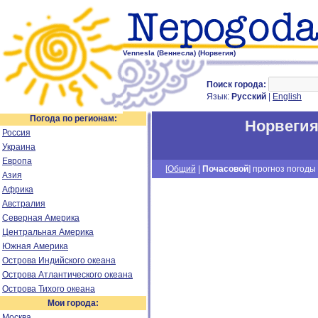
Vennesla (Веннесла) (Норвегия)
Поиск города:
Язык:
Русский
|
English
Погода по регионам:
Норвеги
Россия
Украина
Европа
[
Общий
|
Почасовой
] прогноз погоды 
Азия
Африка
Австралия
Северная Америка
Центральная Америка
Южная Америка
Острова Индийского океана
Острова Атлантического океана
Острова Тихого океана
Мои города:
Москва