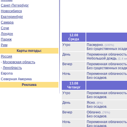
Санкт-Петербург
Новосибирск
Екатеринбург
Самара
Сочи
Лондон
12.08
Среда
Париж
Утро
Пасмурно.
Рим
(100%)
Без существенных осадк
Карты погоды:
День
Переменная облачност
Россия
Небольшой дождь.
(1.4 м
-
Московская область
Вечер
Переменная облачност
-
Ленобласть
Без существенных осадк
Европа
Ночь
Переменная облачност
Без осадков.
Северная Америка
13.08
Реклама
Четверг
Утро
Переменная облачност
Без осадков.
День
Ясно.
(8%)
Без осадков.
Вечер
Облачно.
(76%)
Без осадков.
Ночь
Переменная облачност
Без осадков.