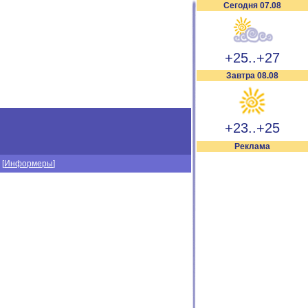
Сегодня 07.08
+25..+27
Завтра 08.08
+23..+25
Реклама
] [
Информеры
]