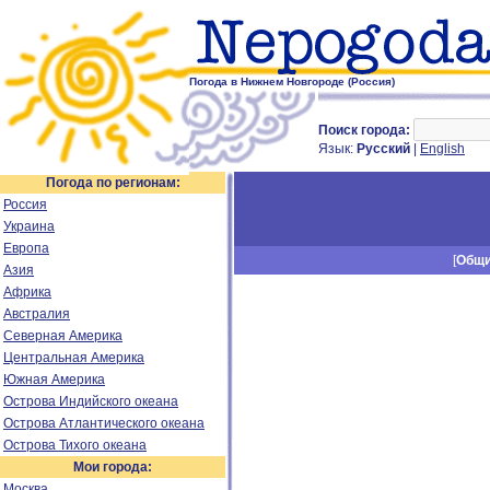
Погода в Нижнем Новгороде (Россия)
Поиск города:
Язык:
Русский
|
English
Погода по регионам:
Россия
Украина
Европа
[
Общ
Азия
Африка
Австралия
Северная Америка
Центральная Америка
Южная Америка
Острова Индийского океана
Острова Атлантического океана
Острова Тихого океана
Мои города:
Москва