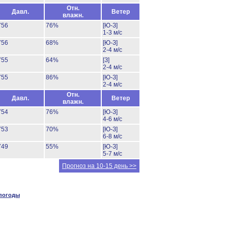
Отн.
Давл.
Ветер
влажн.
756
76%
[Ю-З]
1-3 м/с
756
68%
[Ю-З]
2-4 м/с
755
64%
[З]
2-4 м/с
755
86%
[Ю-З]
2-4 м/с
Отн.
Давл.
Ветер
влажн.
754
76%
[Ю-З]
4-6 м/с
753
70%
[Ю-З]
6-8 м/с
749
55%
[Ю-З]
5-7 м/с
Прогноз на 10-15 день >>
 погоды