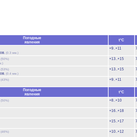
Погодные
t°C
явления
+9..+11
ов.
(0.3 мм.)
ь
+13..+15
(50%)
м.)
ь
+13..+15
(53%)
ов.
(0.4 мм.)
ь
+9..+11
(43%)
Погодные
t°C
явления
ь
+8..+10
(50%)
+16..+18
+15..+17
ь
+10..+12
(46%)