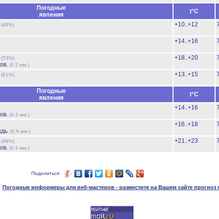
Погодные
t°C
явления
ь
+10..+12
(49%)
+14..+16
ь
+18..+20
(53%)
ов.
(0.2 мм.)
ь
+13..+15
(61%)
Погодные
t°C
явления
+14..+16
ов.
(0.3 мм.)
+16..+18
ждь.
(0.6 мм.)
ь
+21..+23
(49%)
ов.
(0.4 мм.)
Поделиться
Погодные информеры для веб-мастеров - разместите на Вашем сайте прогноз
[393]