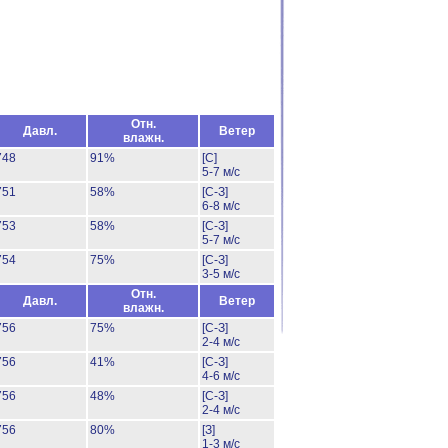
Отн.
Давл.
Ветер
влажн.
748
91%
[С]
5-7 м/с
751
58%
[С-З]
6-8 м/с
753
58%
[С-З]
5-7 м/с
754
75%
[С-З]
3-5 м/с
Отн.
Давл.
Ветер
влажн.
756
75%
[С-З]
2-4 м/с
756
41%
[С-З]
4-6 м/с
756
48%
[С-З]
2-4 м/с
756
80%
[З]
1-3 м/с