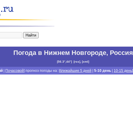
Погода в Нижнем Новгороде
,
Россия
[
56.3°,44°
]
[
rss
], [
xml
]
ий
|
Почасовой
] прогноз погоды на: [
ближайшие 5 дней
|
5-10 день
|
10-15 день