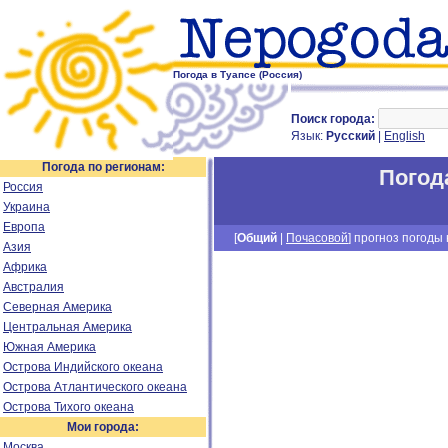
Погода в Туапсе (Россия)
Поиск города:
Язык:
Русский
|
English
Погода по регионам:
Погод
Россия
Украина
Европа
[
Общий
|
Почасовой
] прогноз погоды н
Азия
Африка
Австралия
Северная Америка
Центральная Америка
Южная Америка
Острова Индийского океана
Острова Атлантического океана
Острова Тихого океана
Мои города:
Москва