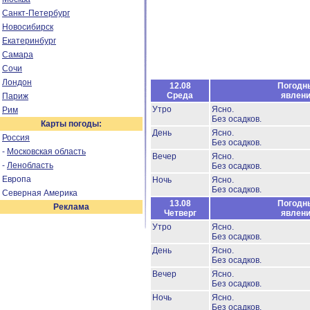
Санкт-Петербург
Новосибирск
Екатеринбург
Самара
Сочи
Лондон
12.08
Погодн
Среда
явлен
Париж
Утро
Ясно.
Рим
Без осадков.
Карты погоды:
День
Ясно.
Россия
Без осадков.
-
Московская область
Вечер
Ясно.
-
Ленобласть
Без осадков.
Европа
Ночь
Ясно.
Без осадков.
Северная Америка
13.08
Погодн
Реклама
Четверг
явлен
Утро
Ясно.
Без осадков.
День
Ясно.
Без осадков.
Вечер
Ясно.
Без осадков.
Ночь
Ясно.
Без осадков.