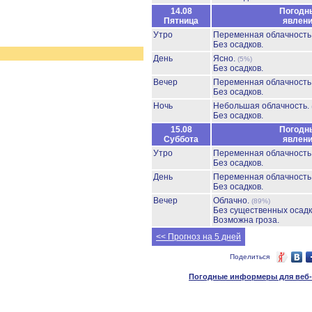
14.08
Погодн
Пятница
явлен
Утро
Переменная облачност
Без осадков.
День
Ясно.
(5%)
Без осадков.
Вечер
Переменная облачност
Без осадков.
Ночь
Небольшая облачность.
Без осадков.
15.08
Погодн
Суббота
явлен
Утро
Переменная облачност
Без осадков.
День
Переменная облачност
Без осадков.
Вечер
Облачно.
(89%)
Без существенных осадк
Возможна гроза.
<< Прогноз на 5 дней
Поделиться
Погодные информеры для веб-м