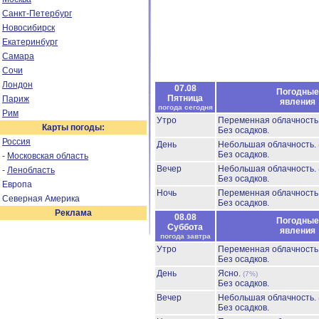
Санкт-Петербург
Новосибирск
Екатеринбург
Самара
Сочи
Лондон
07.08
Погодные
Пятница
Париж
явления
погода сегодня
Рим
Утро
Переменная облачност
Карты погоды:
Без осадков.
Россия
День
Небольшая облачность.
Без осадков.
-
Московская область
Вечер
Небольшая облачность.
-
Ленобласть
Без осадков.
Европа
Ночь
Переменная облачност
Северная Америка
Без осадков.
Реклама
08.08
Погодные
Суббота
явления
погода завтра
Утро
Переменная облачност
Без осадков.
День
Ясно.
(7%)
Без осадков.
Вечер
Небольшая облачность.
Без осадков.