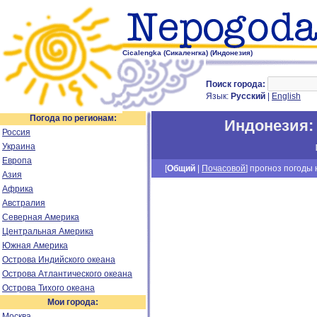
Cicalengka (Cикаленгка) (Индонезия)
Поиск города:
Язык:
Русский
|
English
Погода по регионам:
Индонезия
Россия
Украина
Европа
[
Общий
|
Почасовой
] прогноз погоды н
Азия
Африка
Австралия
Северная Америка
Центральная Америка
Южная Америка
Острова Индийского океана
Острова Атлантического океана
Острова Тихого океана
Мои города:
Москва