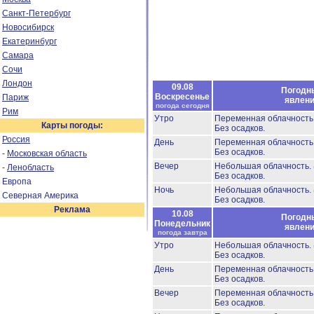
Санкт-Петербург
Новосибирск
Екатеринбург
Самара
Сочи
Лондон
09.08
Погодн
Воскресенье
Париж
явлен
погода сегодня
Рим
Утро
Переменная облачност
Карты погоды:
Без осадков.
Россия
День
Переменная облачност
Без осадков.
-
Московская область
Вечер
Небольшая облачность.
-
Ленобласть
Без осадков.
Европа
Ночь
Небольшая облачность.
Северная Америка
Без осадков.
Реклама
10.08
Погодн
Понедельник
явлен
погода завтра
Утро
Небольшая облачность.
Без осадков.
День
Переменная облачност
Без осадков.
Вечер
Переменная облачност
Без осадков.