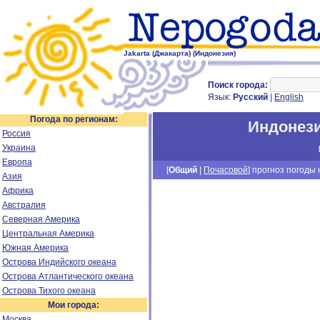
Jakarta (Джакарта) (Индонезия)
Поиск города:
Язык:
Русский
|
English
Погода по регионам:
Индонез
Россия
Украина
Европа
[
Общий
|
Почасовой
] прогноз погоды н
Азия
Африка
Австралия
Северная Америка
Центральная Америка
Южная Америка
Острова Индийского океана
Острова Атлантического океана
Острова Тихого океана
Мои города:
Москва