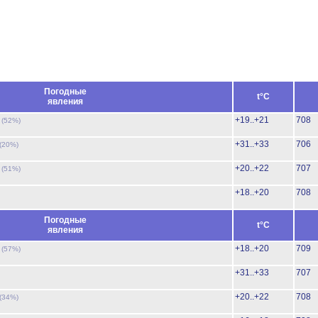
Погодные
t°C
явления
ь
+19..+21
708
(52%)
+31..+33
706
(20%)
ь
+20..+22
707
(51%)
+18..+20
708
Погодные
t°C
явления
ь
+18..+20
709
(57%)
+31..+33
707
+20..+22
708
(34%)