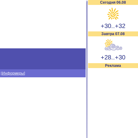
Сегодня 06.08
+30..+32
Завтра 07.08
+28..+30
Реклама
] [
Информеры
]