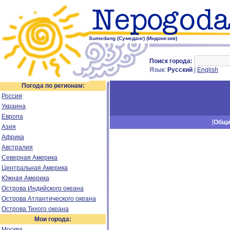
Sumedang (Сумеданг) (Индонезия)
Поиск города:
Язык:
Русский
|
English
Погода по регионам:
Россия
Украина
Европа
[
Общ
Азия
Африка
Австралия
Северная Америка
Центральная Америка
Южная Америка
Острова Индийского океана
Острова Атлантического океана
Острова Тихого океана
Мои города:
Москва