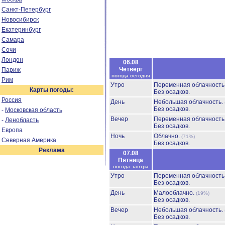
Санкт-Петербург
Новосибирск
Екатеринбург
Самара
Сочи
Лондон
06.08
Четверг
Париж
погода сегодня
Рим
Утро
Переменная облачност
Карты погоды:
Без осадков.
Россия
День
Небольшая облачность.
Без осадков.
-
Московская область
Вечер
Переменная облачност
-
Ленобласть
Без осадков.
Европа
Ночь
Облачно.
(71%)
Северная Америка
Без осадков.
Реклама
07.08
Пятница
погода завтра
Утро
Переменная облачност
Без осадков.
День
Малооблачно.
(19%)
Без осадков.
Вечер
Небольшая облачность.
Без осадков.