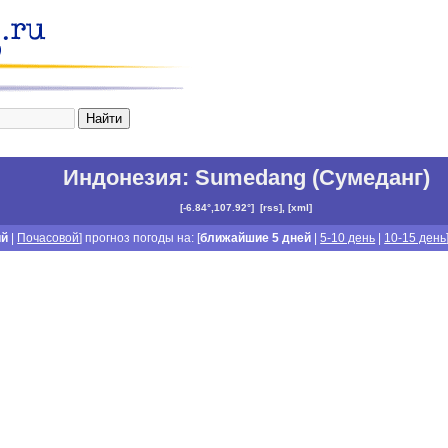
Индонезия
:
Sumedang (Сумеданг)
[
-6.84°,107.92°
]
[
rss
], [
xml
]
ий
|
Почасовой
] прогноз погоды на: [
ближайшие 5 дней
|
5-10 день
|
10-15 день