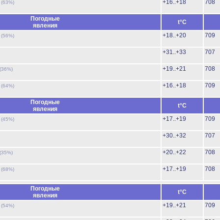
ь
+16..+18
708
(63%)
Погодные
t°C
явления
ь
+18..+20
709
(56%)
+31..+33
707
+19..+21
708
(36%)
ь
+16..+18
709
(64%)
Погодные
t°C
явления
ь
+17..+19
709
(45%)
+30..+32
707
+20..+22
708
(35%)
ь
+17..+19
708
(68%)
Погодные
t°C
явления
ь
+19..+21
709
(54%)