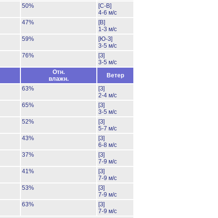
50%
[С-В]
4-6 м/с
47%
[В]
1-3 м/с
59%
[Ю-З]
3-5 м/с
76%
[З]
3-5 м/с
Отн.
Ветер
влажн.
63%
[З]
2-4 м/с
65%
[З]
3-5 м/с
52%
[З]
5-7 м/с
43%
[З]
6-8 м/с
37%
[З]
7-9 м/с
41%
[З]
7-9 м/с
53%
[З]
7-9 м/с
63%
[З]
7-9 м/с