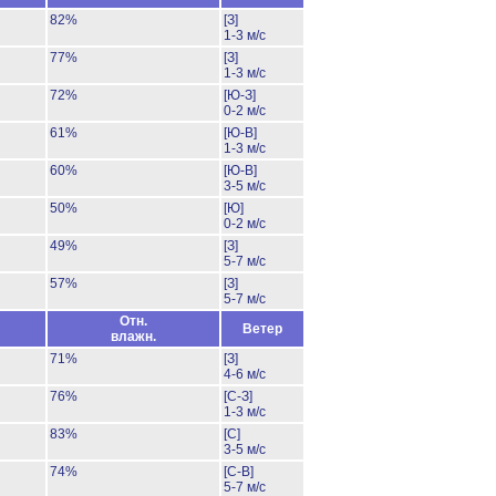
82%
[З]
1-3 м/с
77%
[З]
1-3 м/с
72%
[Ю-З]
0-2 м/с
61%
[Ю-В]
1-3 м/с
60%
[Ю-В]
3-5 м/с
50%
[Ю]
0-2 м/с
49%
[З]
5-7 м/с
57%
[З]
5-7 м/с
Отн.
Ветер
влажн.
71%
[З]
4-6 м/с
76%
[С-З]
1-3 м/с
83%
[С]
3-5 м/с
74%
[С-В]
5-7 м/с