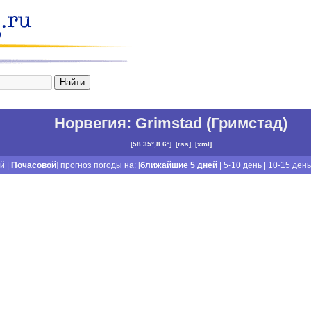
Норвегия
:
Grimstad (Гримстад)
[
58.35°,8.6°
]
[
rss
], [
xml
]
й
|
Почасовой
] прогноз погоды на: [
ближайшие 5 дней
|
5-10 день
|
10-15 день