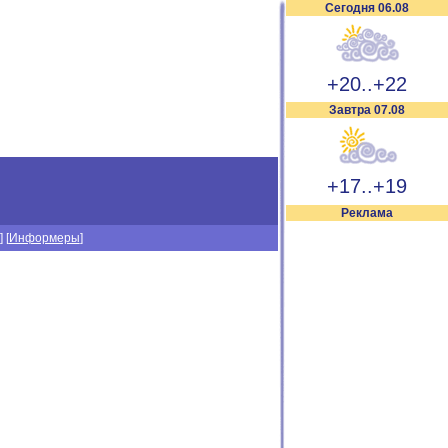
Сегодня 06.08
+20..+22
Завтра 07.08
+17..+19
Реклама
] [
Информеры
]