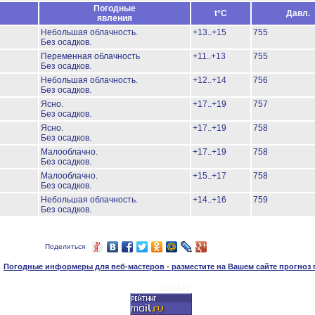
Погодные
t°C
Давл.
явления
Небольшая облачность.
+13..+15
755
Без осадков.
Переменная облачность
+11..+13
755
Без осадков.
Небольшая облачность.
+12..+14
756
Без осадков.
Ясно.
+17..+19
757
Без осадков.
Ясно.
+17..+19
758
Без осадков.
Малооблачно.
+17..+19
758
Без осадков.
Малооблачно.
+15..+17
758
Без осадков.
Небольшая облачность.
+14..+16
759
Без осадков.
Поделиться
Погодные информеры для веб-мастеров - разместите на Вашем сайте прогноз
[12034]