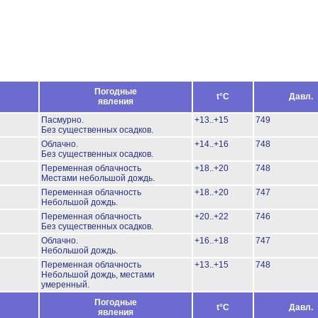
Погодные
t°C
Давл.
явления
Пасмурно.
+13..+15
749
Без существенных осадков.
Облачно.
+14..+16
748
Без существенных осадков.
Переменная облачность
+18..+20
748
Местами небольшой дождь.
Переменная облачность
+18..+20
747
Небольшой дождь.
Переменная облачность
+20..+22
746
Без существенных осадков.
Облачно.
+16..+18
747
Небольшой дождь.
Переменная облачность
+13..+15
748
Небольшой дождь, местами
умеренный.
Погодные
t°C
Давл.
явления