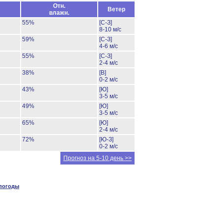
Отн.
Ветер
влажн.
55%
[С-З]
8-10 м/с
59%
[С-З]
4-6 м/с
55%
[С-З]
2-4 м/с
38%
[В]
0-2 м/с
43%
[Ю]
3-5 м/с
49%
[Ю]
3-5 м/с
65%
[Ю]
2-4 м/с
72%
[Ю-З]
0-2 м/с
Прогноз на 5-10 день >>
 погоды