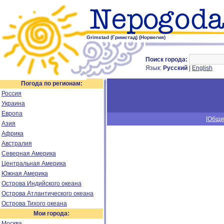
Grimstad (Гримстад) (Норвегия)
Поиск города:
Язык:
Русский
|
English
Погода по регионам:
Россия
Украина
Европа
[
Общи
Азия
Африка
Австралия
Северная Америка
Центральная Америка
Южная Америка
Острова Индийского океана
Острова Атлантического океана
Острова Тихого океана
Мои города:
Москва