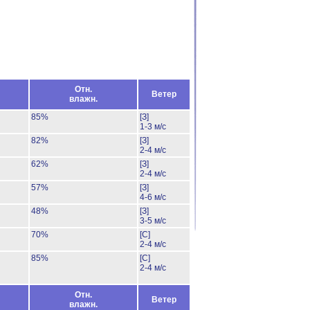
Отн.
Ветер
влажн.
85%
[З]
1-3 м/с
82%
[З]
2-4 м/с
62%
[З]
2-4 м/с
57%
[З]
4-6 м/с
48%
[З]
3-5 м/с
70%
[С]
2-4 м/с
85%
[С]
2-4 м/с
Отн.
Ветер
влажн.