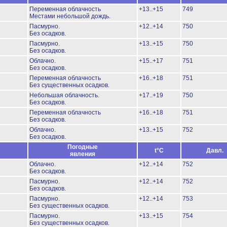
Переменная облачность
+13..+15
749
Местами небольшой дождь.
Пасмурно.
+12..+14
750
Без осадков.
Пасмурно.
+13..+15
750
Без осадков.
Облачно.
+15..+17
751
Без осадков.
Переменная облачность
+16..+18
751
Без существенных осадков.
Небольшая облачность.
+17..+19
750
Без осадков.
Переменная облачность
+16..+18
751
Без осадков.
Облачно.
+13..+15
752
Без осадков.
Погодные
t°C
Давл.
явления
Облачно.
+12..+14
752
Без осадков.
Пасмурно.
+12..+14
752
Без осадков.
Пасмурно.
+12..+14
753
Без существенных осадков.
Пасмурно.
+13..+15
754
Без существенных осадков.