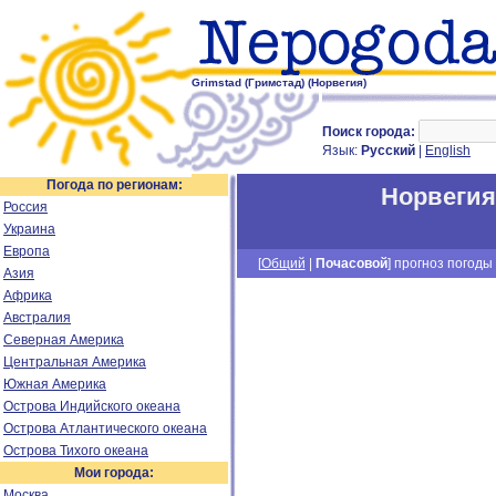
Grimstad (Гримстад) (Норвегия)
Поиск города:
Язык:
Русский
|
English
Погода по регионам:
Норвегия
Россия
Украина
Европа
[
Общий
|
Почасовой
] прогноз погоды 
Азия
Африка
Австралия
Северная Америка
Центральная Америка
Южная Америка
Острова Индийского океана
Острова Атлантического океана
Острова Тихого океана
Мои города:
Москва