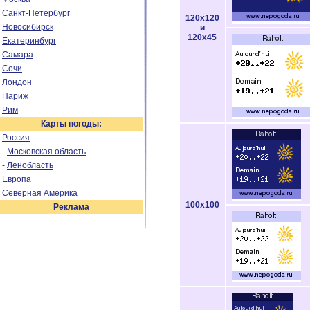
Санкт-Петербург
120x120
Новосибирск
и
120x45
Екатеринбург
Самара
Сочи
Лондон
Париж
Рим
Карты погоды:
Россия
-
Московская область
-
Ленобласть
Европа
Северная Америка
100x100
Реклама