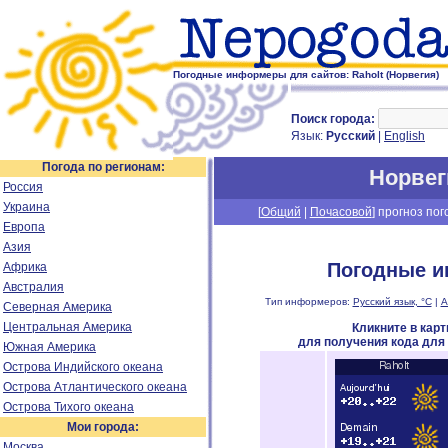
Погодные информеры для сайтов: Raholt (Норвегия)
Поиск города:
Язык:
Русский
|
English
Погода по регионам:
Норвег
Россия
Украина
[
Общий
|
Почасовой
] прогноз пог
Европа
Азия
Погодные и
Африка
Австралия
Тип информеров:
Русский язык, °C
|
А
Северная Америка
Центральная Америка
Кликните в кар
для получения кода для
Южная Америка
Острова Индийского океана
Острова Атлантического океана
Острова Тихого океана
Мои города:
Москва