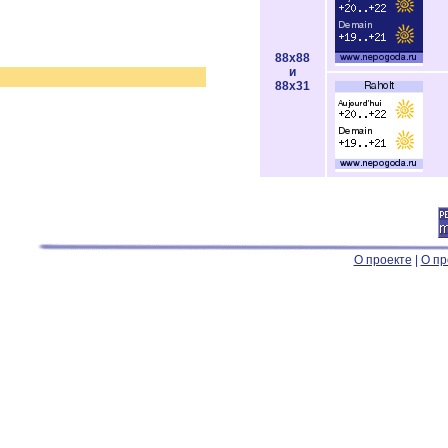
88x88
и
88x31
О проекте
|
О пр